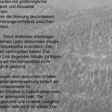
wurden mit größtmöglicher
keit und Aktualität
hten.
mer die Meinung desAnbieters
eiVertragsverhältnis zwischen
ters.
). Diese Websites unterliegen
xternen Links diefremden Inhalte
htsverstöße ersichtlich. Der
 der verknüpften Seiten. Das
 Link liegenden Inhalte zu Eigen
se auf Rechtsverstöße nicht
lich gelöscht.
erliegen dem deutschen Urheber-
gelasseneVerwertung bedarf der
 insbesondere für
on Inhalten in Datenbanken oder
che gekennzeichnet. Die
gestattet und strafbar. Lediglich
ellen Gebrauch ist erlaubt.Die