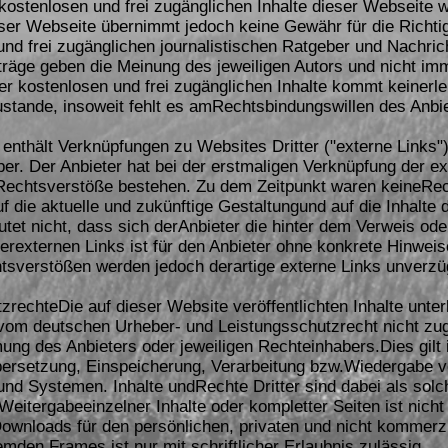
kostenlosen und frei zugänglichen Inhalte dieser Webseite 
ieser Webseite übernimmt jedoch keine Gewähr für die Richtig
und frei zugänglichen journalistischen Ratgeber und Nachric
räge geben die Meinung des jeweiligen Autors und nicht im
der kostenlosen und frei zugänglichen Inhalte kommt keinerl
stande, insoweit fehlt es amRechtsbindungswillen des Anbie
enthält Verknüpfungen zu Websites Dritter ("externe Links"
ber. Der Anbieter hat bei der erstmaligen Verknüpfung der e
 Rechtsverstöße bestehen. Zu dem Zeitpunkt waren keineRec
auf die aktuelle und zukünftige Gestaltungund auf die Inhalte
tet nicht, dass sich derAnbieter die hinter dem Verweis oder
derexternen Links ist für den Anbieter ohne konkrete Hinwei
sverstößen werden jedoch derartige externe Links unverzüg
zrechteDie auf dieser Website veröffentlichten Inhalte unt
vom deutschen Urheber- und Leistungsschutzrecht nicht zu
mung des Anbieters oder jeweiligen Rechteinhabers.Dies gilt
Übersetzung, Einspeicherung, Verarbeitung bzw.Wiedergabe v
nd Systemen. Inhalte undRechte Dritter sind dabei als sol
Weitergabeeinzelner Inhalte oder kompletter Seiten ist nicht 
ownloads für den persönlichen, privaten und nicht kommerzi
emden Frames ist nur mit schriftlicher Erlaubnis zulässig.