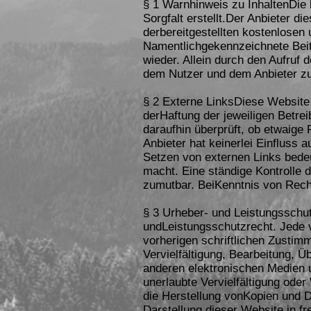
§ 1 Warnhinweis zu InhaltenDie 
Sorgfalt erstellt.Der Anbieter d
derbereitgestellten kostenlosen 
Namentlichgekennzeichnete Beit
wieder. Allein durch den Aufruf 
dem Nutzer und dem Anbieter zu
§ 2 Externe LinksDiese Website 
derHaftung der jeweiligen Betrei
daraufhin überprüft, ob etwaige
Anbieter hat keinerlei Einfluss 
Setzen von externen Links bedeu
macht. Eine ständige Kontrolle 
zumutbar. BeiKenntnis von Recht
§ 3 Urheber- und Leistungsschut
undLeistungsschutzrecht. Jede 
vorherigen schriftlichen Zustim
Vervielfältigung, Bearbeitung, 
anderen elektronischen Medien u
unerlaubte Vervielfältigung oder 
die Herstellung vonKopien und D
Darstellung dieser Website in fr